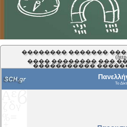
�������� ������� ���
(http
���� �������� ��� �
����������� ������