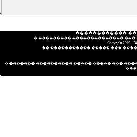
������������ ��
� ��������� �������������� ��� ���
Copyright 2010 - 
�� ����������� ����� ��� �������
� ������� ���������� ����� ����� ��� ��
��