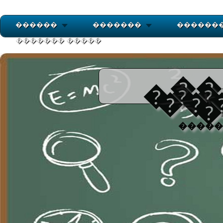
������
�������
������
������� �����
��
���
��
�
�����