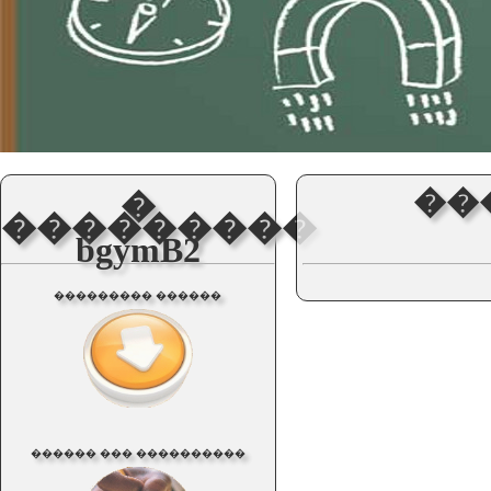
��
�
���������
bgymB2
��������� ������
������ ��� ����������