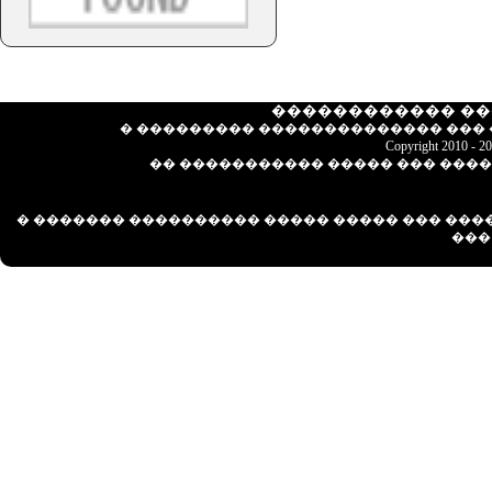
������������ ��
� ��������� �������������� ��� ���
Copyright 2010 - 
�� ����������� ����� ��� �������
� ������� ���������� ����� ����� ��� ��
��