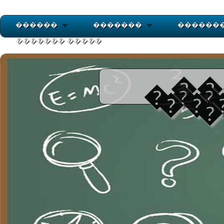
������
�������
������
������� �����
��
���
��
�