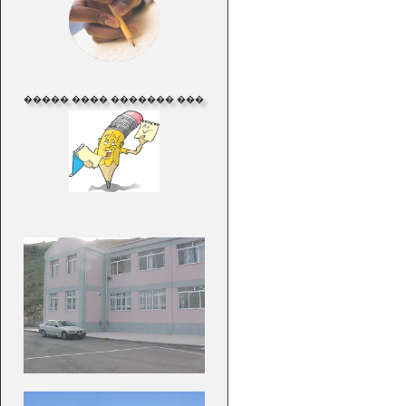
����� ���� ������� ���