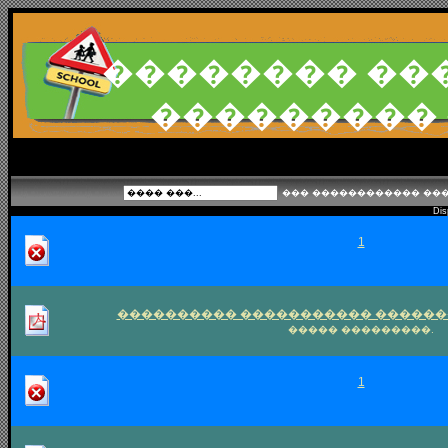
�������� ��
���������
��� ������������ ���
Displ
1
���������� ����������� ������
����� ���������.
1