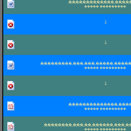
������������� ����
����� ���������.
1
1
��������� ��� ��� ����� ����
����� ���������.
1
�������������� ���
����� ���������.
�������� ��� �� ������ ��� 
����� ���������.