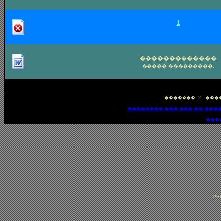
1
�������������
����� ���������.
�������:
2
- ����
�������� ��� ��� �� ���
���
PHP