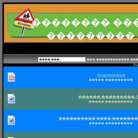
�������� ��
���������
��� ������������ ���
Displ
Scratchplaybook
����� ���������.
������ ��������� 20
����� ���������.
���������� ���� ������
����� ���������.