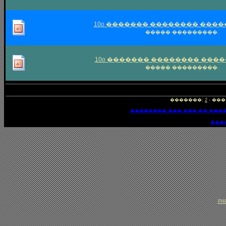
10o ������� �������� �����
����� ���������.
10o ������� �������� ������
����� ���������.
�������:
2
- ���
�������� ��� ��� �� ���
���
PHP